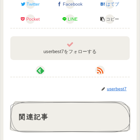
Nice to meet you! My name is Chikuwa Nekoshima.
Twitter
Facebook
はてブ
I am a Japanese virtual YouTuber and Artist.
I hope you’ll support me.
Pocket
LINE
コピー
˳◌*✩┈┈┈┈┈┈┈┈┈┈┈┈┈┈┈┈┈┈┈┈┈┈┈┈┈┈┈┈┈┈┈✩*◌˳
LINK
userbest7をフォローする
Twitter:@nekockw
各種リンク:https://twitter.com/nekockw
userbest7
˳◌*✩┈┈┈┈┈┈┈┈┈┈┈┈┈┈┈┈┈┈┈┈┈┈┈┈┈┈┈┈┈┈┈✩*◌˳
✧SPECIAL THANKS
関連記事
企画：
海月シェル 様