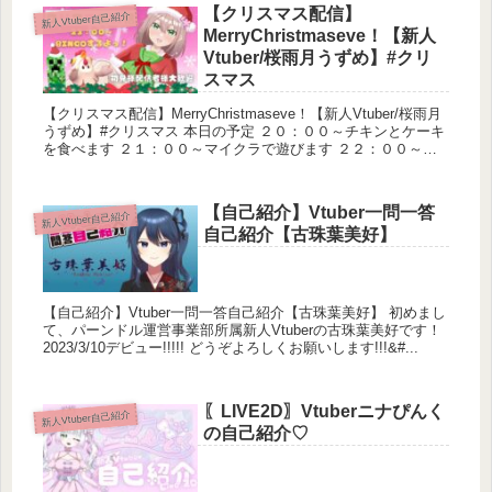
【クリスマス配信】
新人Vtuber自己紹介
︎元動画↪︎ https://www.youtube.com/watch?
MerryChristmaseve！【新人
v=V4L3YuhCUEY
Vtuber/桜雨月うずめ】#クリ
スマス
•【自己紹介】Vtuber一問一答自己紹介/オリジナル曲
【#海月シェル /新人Vtuber】
【クリスマス配信】MerryChristmaseve！【新人Vtuber/桜雨月
うずめ】#クリスマス 本日の予定 ２０：００～チキンとケーキ
Twitter↪︎https://twitter.com/umitsukishell
を食べます ２１：００～マイクラで遊びます ２２：００～フ
YouTube↪︎ /https://www.youtube.com/@umitsukishell
ォー...
【自己紹介】Vtuber一問一答
サムネイルビジュアル ：
新人Vtuber自己紹介
自己紹介【古珠葉美好】
帰路 様 https://twitter.com/ke_ro_lingual
モデリング・歌・動画制作：
【自己紹介】Vtuber一問一答自己紹介【古珠葉美好】 初めまし
猫島ちくわ https://lit.link/nekochiku
て、パーンドル運営事業部所属新人Vtuberの古珠葉美好です！
2023/3/10デビュー!!!!! どうぞよろしくお願いします!!!&#...
˳◌*✩┈┈┈┈┈┈┈┈┈┈┈┈┈┈┈┈┈┈┈┈┈┈┈┈┈┈┈┈┈┈┈✩*◌˳
〖LIVE2D〗Vtuberニナぴんく
新人Vtuber自己紹介
の自己紹介♡