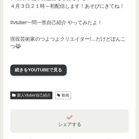
４月３日２１時～初配信します！あそびにきてね！
#vtuber一問一答自己紹介 やってみたよ！
現役芸術家のつよつよクリエイター!…だけどぽんこ
つ😹
色々たくさんやりたいのでよかったらあそびに来ま
続きをYOUTUBEで見る
せんか…？
みんなとお友だちになりたいのでコメントや高評価
や
新人Vtuber自己紹介
動画
チャンネル登録もぜひぜひしていただけるとよろこ
びます♡
シェアする
＿＿＿＿＿＿＿＿＿＿＿＿＿＿＿＿＿＿