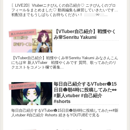
〖LIVE2D〗Vtuberニナぴんくの自己紹介♡ ニナぴんくのプロ
フィールをまとめました♡ 動画編集も練習していきたいです…
初配信までもうしばらくお待ちください！ ::::::::::୨୧::::...
【VTuber自己紹介】戦慄やく
新人Vtuber自己紹介
み🌸Senritu Yakumi
【VTuber自己紹介】戦慄やくみ🌸Senritu Yakumi みなさんこん
にちは🌸 新人VTuber 戦慄やくみです 質問、歌ってみたのリ
クエストをコメント欄で募集...
毎日自己紹介するVTuber🎃15
新人Vtuber自己紹介
日目🎃朝4時に投稿してみた👀
#新人vtuber #自己紹介
#shorts
毎日自己紹介するVTuber🎃15日目🎃朝4時に投稿してみた👀#新
人vtuber #自己紹介 #shorts 続きをYOUTUBEで見る