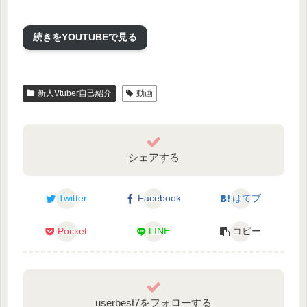
続きをYOUTUBEで見る
新人Vtuber自己紹介
動画
シェアする
Twitter
Facebook
はてブ
Pocket
LINE
コピー
userbest7をフォローする