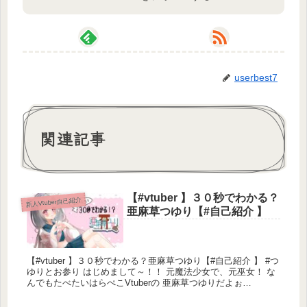
userbest7
関連記事
【#vtuber 】３０秒でわかる？
新人Vtuber自己紹介
亜麻草つゆり【#自己紹介 】
【#vtuber 】３０秒でわかる？亜麻草つゆり【#自己紹介 】 #つ
ゆりとお参り はじめまして～！！ 元魔法少女で、元巫女！ な
んでもたべたいはらぺこVtuberの 亜麻草つゆりだよぉ
&#x26e...