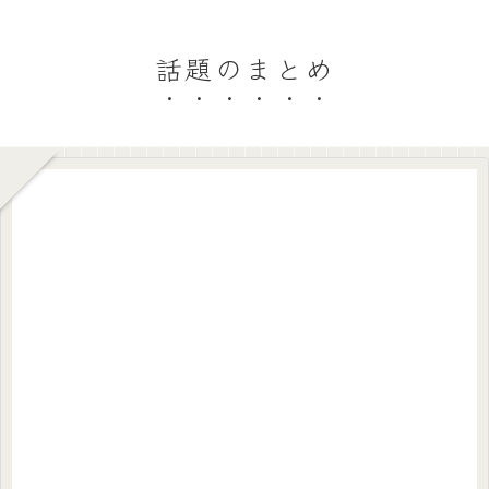
話題のまとめ