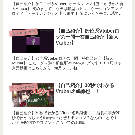
【自己紹介】ケモロボ系Vtuber_オールレンジ【ほっかほかの新
人Vtuber】 初めまして、ウチは猫型コミュニケーションアンド
ロイド「オールレンジ」と申します！ 俗にいうケモロボ系で御
座います。 新人...
【自己紹介】部位系Vtuberロ
新人Vtuber自己紹介
グの一問一答自己紹介【新人
Vtuber】
【自己紹介】部位系Vtuberログの一問一答自己紹介【新人
Vtuber】 こんログ～✋✋ 部位系Vtuberのログです！！ ↓切り抜
き元動画はこちらから↓ 海月シェル様...
【自己紹介】30秒でわかる
新人Vtuber自己紹介
Vtuber名嶋修也！！
【自己紹介】30秒でわかる Vtuber名嶋修也！！ 店長の事が30
秒でわかっちゃう動画作ったぜ！ポンコツ？なんのことです
か？ ☕配信でのコメントについてのお願い
┈┈┈┈┈┈┈┈┈┈┈...