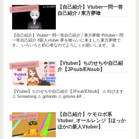
【自己紹介】Vtuber一問一答
新人Vtuber自己紹介
自己紹介 / 東方夢喰
【自己紹介】Vtuber一問一答自己紹介 / 東方夢喰 #Vtuber一問
一答自己紹介 #新人vtuber 夢を喰らいに来ました東方夢喰で
す。 いろいろと初心者なのでよろしくお願いします。 企...
【Vtuber】ちのせちや自己紹
新人Vtuber自己紹介
介【JPsub/ENsub】
【Vtuber】ちのせちや自己紹介【JPsub/ENsub】 ⚠ 叫びます
⚠ Screaming ⚠ gritando ⚠ gritona &#...
【自己紹介】ケモロボ系
新人Vtuber自己紹介
Vtuber_オールレンジ【ほっか
ほかの新人Vtuber】