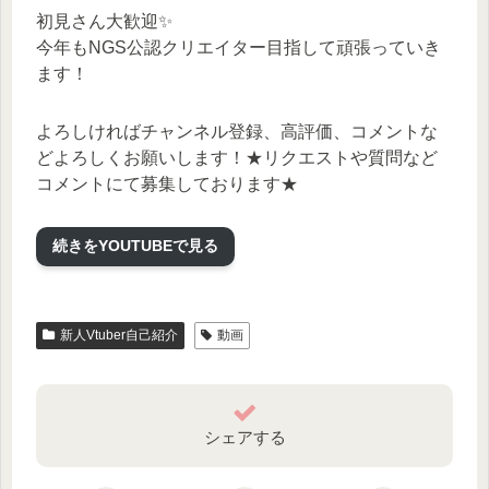
初見さん大歓迎✨
今年もNGS公認クリエイター目指して頑張っていき
ます！
よろしければチャンネル登録、高評価、コメントな
どよろしくお願いします！★リクエストや質問など
コメントにて募集しております★
Twitterもやっていますので興味のある方はチャンネ
ルのリンクからどうぞ♪
続きをYOUTUBEで見る
立ち絵製作者 えぬみ(えぬぽこ)
@nnm_555
新人Vtuber自己紹介
動画
モデリング製作者 月宮いちね様
@Ichine_V
シェアする
使用BGM