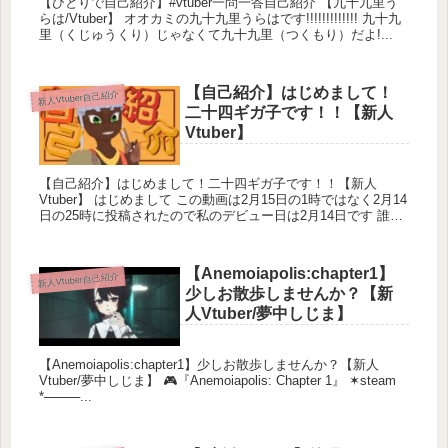
【ひとりで自己紹介】#vtuber一問一答自己紹介 【九十九里う
らは/Vtuber】 オオカミの九十九里うらはです!!!!!!!!!!!!! 九十九
里（くじゅうくり）じゃなくて九十九里（つくもり）だよ!...
【自己紹介】はじめまして！
新人Vtuber自己紹介
二十四ギガ子です！！【新人
Vtuber】
【自己紹介】はじめまして！二十四ギガ子です！！【新人
Vtuber】 はじめまして この動画は2月15日の1時ではなく2月14
日の25時に投稿されたので私のデビュー日は2月14日です 誰が
なんと言おうと1...
【Anemoiapolis:chapter1】
新人Vtuber自己紹介
少しお散歩しませんか？【新
人Vtuber/夢中しじま】
【Anemoiapolis:chapter1】少しお散歩しませんか？【新人
Vtuber/夢中しじま】 🎮『Anemoiapolis: Chapter 1』 ✶steam
*────...