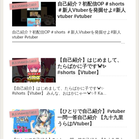
１.コメントでもめない
自己紹介？初配信OP＃shorts
新人Vtuber自己紹介
＃新人Vtuberを発掘せよ#新人
vtuber #vtuber
２.私が話題に挙げたとき以外は基本的に他配信者さ
んのお話は控えめで！
自己紹介？初配信OP＃shorts ＃新人Vtuberを発掘せよ#新人
vtuber #vtuber
━━━━━━━━━━━━━━━━━━━━━━━━━━━━
３.動画や配信内で紹介したコンテンツに「○○から来
━━━━━━━ ■クレジット■ ロゴデザイン ...
ました」のようなコメントは
マナーとしてはよくないのでしないこと！
【自己紹介】はじめまして、
新人Vtuber自己紹介
たらばかに子です🦀✨
#shorts【Vtuber】
４.コメントでの他者への誹謗中傷は絶対にしないこ
と！（これは見つけ次第対応をします）
【自己紹介】はじめまして、たらばかに子です🦀✨
#shorts【Vtuber】 みんな、おはかにゃー🦀✨‼️ Ka...
５.楽しみましょう！これ一番大事
【ひとりで自己紹介】#vtuber
新人Vtuber自己紹介
一問一答自己紹介 【九十九里
うらは/Vtuber】