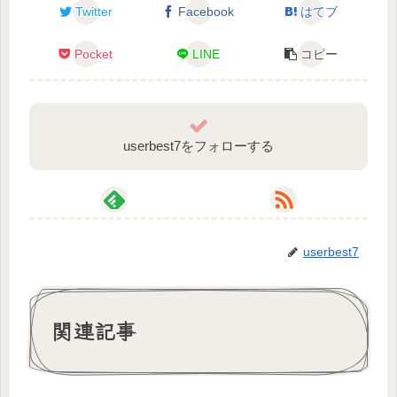
Twitter
Facebook
はてブ
魔王魂様
Pocket
LINE
コピー
効果音：ポケットサウンド – @ポケットサウンド
zukisuzuki BGM https://zukisuzukibgm.com/
userbest7をフォローする
利用素材様
https://eraindsltd.booth.pm/items/3275495
タグ一覧
userbest7
#新人vtuber
配信タグ #天白配信してんじゃん
総合タグ #天白龍華
ファンアート #りゅかアート
関連記事
FM🐉❤
☆配信ルール☆