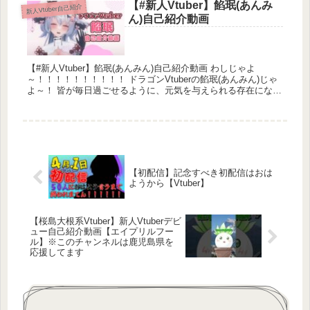
【#新人Vtuber】餡珉(あんみ
新人Vtuber自己紹介
ん)自己紹介動画
【#新人Vtuber】餡珉(あんみん)自己紹介動画 わしじゃよ
～！！！！！！！！！！ ドラゴンVtuberの餡珉(あんみん)じゃ
よ～！ 皆が毎日過ごせるように、元気を与えられる存在になり
たいのう！ ...
【初配信】記念すべき初配信はおは
ようから【Vtuber】
【桜島大根系Vtuber】新人Vtuberデビ
ュー自己紹介動画【エイプリルフー
ル】※このチャンネルは鹿児島県を
応援してます