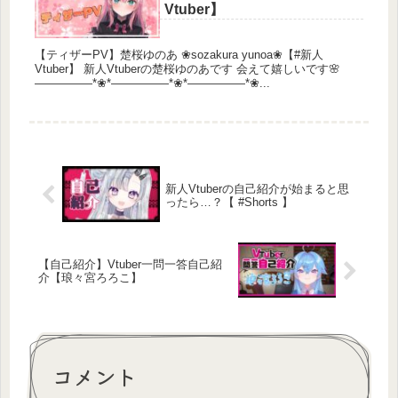
Vtuber】
【ティザーPV】楚桜ゆのあ ❀sozakura yunoa❀【#新人
Vtuber】 新人Vtuberの楚桜ゆのあです 会えて嬉しいです🌸
―――――*❀*―――――*❀*―――――*❀...
新人Vtuberの自己紹介が始まると思
ったら…？【 #Shorts 】
【自己紹介】Vtuber一問一答自己紹
介【琅々宮ろろこ】
コメント