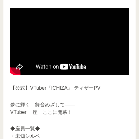
【公式】VTuber『ICHIZA』 ティザーPV
夢に輝く 舞台めざして――
VTuber 一座 ここに開幕！
◆座員一覧◆
・未知シルベ