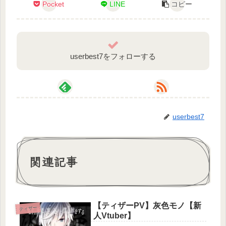
~~~~~~~~~~~~~~~~~~~~
Pocket
LINE
コピー
#VTuber
#ICHIZA公式
#ティザーPV
userbest7をフォローする
userbest7
関連記事
【ティザーPV】灰色モノ【新
ティザー
人Vtuber】