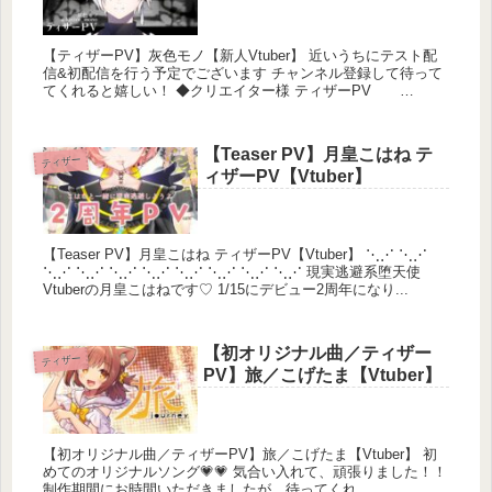
【ティザーPV】灰色モノ【新人Vtuber】 近いうちにテスト配
信&初配信を行う予定でございます チャンネル登録して待って
てくれると嬉しい！ ◆クリエイター様 ティザーPV
┊Nehan様 キャ...
【Teaser PV】月皇こはね テ
ティザー
ィザーPV【Vtuber】
【Teaser PV】月皇こはね ティザーPV【Vtuber】 ⋱⋰ ⋱⋰
⋱⋰ ⋱⋰ ⋱⋰ ⋱⋰ ⋱⋰ ⋱⋰ ⋱⋰ ⋱⋰ 現実逃避系堕天使
Vtuberの月皇こはねです♡ 1/15にデビュー2周年になり...
【初オリジナル曲／ティザー
ティザー
PV】旅／こげたま【Vtuber】
【初オリジナル曲／ティザーPV】旅／こげたま【Vtuber】 初
めてのオリジナルソング💗💗 気合い入れて、頑張りました！！
制作期間にお時間いただきましたが、待ってくれ...