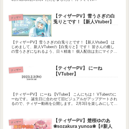
【ティザーPV】雪うさぎの白
ティザー
兎りとです！【新人Vtuber】
【ティザーPV】雪うさぎの白兎りとです！【新人Vtuber】 は
じめまして、新人VTuberの【白兎りと】です！ 皆さんの癒し
の雪うさぎになれるよう、日々精進！ 個人配信は主にマイクラ
やポケモンを、 ...
【ティザーPV】 にーね
ティザー
【VTuber】
【ティザーPV】 にーね 【VTuber】 こんにちは！ VTuberのに
ーねです。 誕生日に合わせて旧ビジュアルがアップデートされ
るので、ティザー動画を公開します。 2月3日を楽しみにしてて
くれよな！...
【ティザーPV】楚桜ゆのあ
ティザー
❀sozakura yunoa❀【#新人