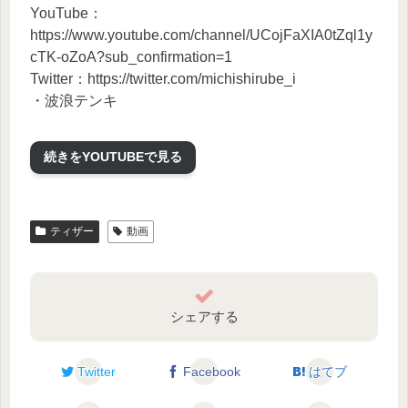
YouTube：
https://www.youtube.com/channel/UCojFaXIA0tZql1y
cTK-oZoA?sub_confirmation=1
Twitter：https://twitter.com/michishirube_i
・波浪テンキ
YouTube：
https://www.youtube.com/channel/UCTARETU8o-
続きをYOUTUBEで見る
s7bkrZuE8in8A?sub_confirmation=1
Twitter：https://twitter.com/harotenki_i
・左利シカリ
YouTube：
ティザー
動画
https://www.youtube.com/channel/UC6NLPsigpr-
IK5e_b9KqNRA?sub_confirmation=1
Twitter：https://twitter.com/sarishikari_i
シェアする
~~~~~~~~~~~~~~~~~~~~
◆『ICHIZA』公式Twitter◆
Twitter
Facebook
はてブ
Tweets by ICHIZA_jp