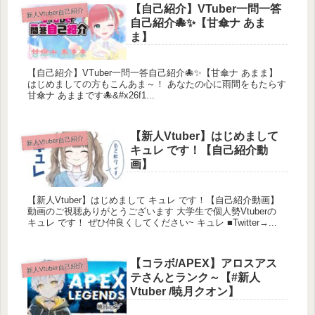
【自己紹介】VTuber一問一答
新人Vtuber自己紹介
自己紹介🐙✨【甘傘ナ あま
—————————————————————–
ま】
【自己紹介】VTuber一問一答自己紹介🐙✨【甘傘ナ あまま】
はじめましての方もこんあま～！ あなたの心に雨間をもたらす
甘傘ナ あままです🐙&#x26f1...
【新人Vtuber】はじめまして
新人Vtuber自己紹介
キュレ です！【自己紹介動
画】
【新人Vtuber】はじめまして キュレ です！【自己紹介動画】
動画のご視聴ありがとうございます 大学生で個人勢Vtuberの
キュレ です！ ぜひ仲良くしてください~ キュレ ■Twitter→...
【コラボ/APEX】アロスアス
新人Vtuber自己紹介
テさんとランク～【#新人
Vtuber /暁月クオン】