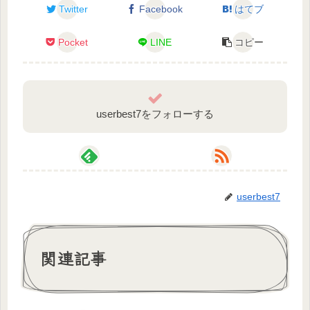
・YouTube：
Twitter
Facebook
はてブ
https://www.youtube.com/channel/UCz1RAeb7dVaUc
d-4rEgyxPw
Pocket
LINE
コピー
💜トラックメーカー/動画 音鳴マシタ様
・Twitter：https://twitter.com/otonarimashita
・YouTube：https://www.youtube.com/channel/UC-
KmLUpWRDcTUVgyrXrXIJg
userbest7をフォローする
💜動画/ボイス
わたし
—————————————————————–
💙Twitter
userbest7
琅々宮ろろこ：https://twitter.com/roromiya_roroko
💙ママ
関連記事
nansei：https://twitter.com/ns_mnm
💙パパ（モデリング）
厘乃にゃむ：https://twitter.com/nyamu_rinno