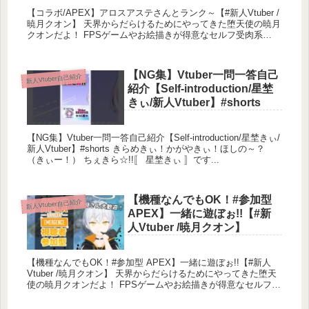
【コラボ/APEX】アロスアステさんとランク～【#新人Vtuber /
暁月クオン】 天界からだらけるためにやってきた堕天使の暁月
クオンだよ！ FPSゲームやお絵描きが得意なセルフ受肉系
Vtuberです ...
【NG集】Vtuber一問一答自己
新人Vtuber自己紹介
紹介【Self-introduction/星埜
きぃ/新人Vtuber】#shorts
【NG集】Vtuber一問一答自己紹介【Self-introduction/星埜きぃ/
新人Vtuber】#shorts きらめきぃ！かがやきぃ！ほしの～？
（きぃー！） ちぇきら☆!!〚 星埜きぃ 〛です...
【機種なんでもOK！#参加型
新人Vtuber自己紹介
APEX】一緒に遊ぼぉ!!【#新
人Vtuber /暁月クオン】
【機種なんでもOK！#参加型 APEX】一緒に遊ぼぉ!!【#新人
Vtuber /暁月クオン】 天界からだらけるためにやってきた堕天
使の暁月クオンだよ！ FPSゲームやお絵描きが得意なセルフ受
肉系Vtub...