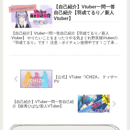
【自己紹介】Vtuber一問一答
新人Vtuber自己紹介
自己紹介【羽成てるり／新人
Vtuber】
【自己紹介】Vtuber一問一答自己紹介【羽成てるり／新人
Vtuber】 やりたいことをまったりやる気まぐれ野良猫Vtuberの
『羽成てるり』です！ 注意：ボイチェン使用中です！ご了承く
ださい♪ ∴∵...
【公式】VTuber『ICHIZA』 ティザー
PV
【自己紹介】VTuber一問一答自己紹
介【銀青ひばな/新人VTuber】