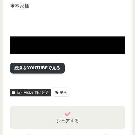
💜本家様
続きをYOUTUBEで見る
新人Vtuber自己紹介
動画
💜企画/ボイス：海月シェル様
シェアする
・Twitter：https://twitter.com/umitsukishell