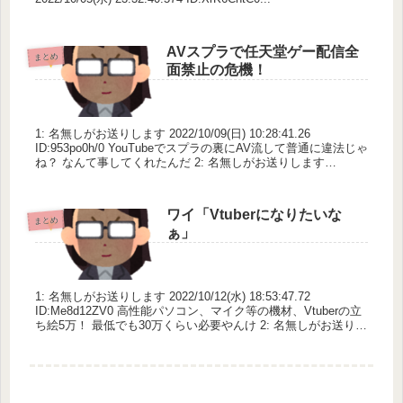
AVスプラで任天堂ゲー配信全
まとめ
面禁止の危機！
1: 名無しがお送りします 2022/10/09(日) 10:28:41.26
ID:953po0h/0 YouTubeでスプラの裏にAV流して普通に違法じゃ
ね？ なんて事してくれたんだ 2: 名無しがお送りします
2022/10...
ワイ「Vtuberになりたいな
まとめ
ぁ」
1: 名無しがお送りします 2022/10/12(水) 18:53:47.72
ID:Me8d12ZV0 高性能パソコン、マイク等の機材、Vtuberの立
ち絵5万！ 最低でも30万くらい必要やんけ 2: 名無しがお送りし
ます ...