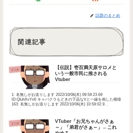
話題のまとめ
関連記事
【伝説】壱百満天原サロメと
まとめ
いう一般市民に推される
Vtuber
1: 名無しがお送りします 2022/10/06(木) 09:59:23.69
ID:QluhXvYn0 キャバクラもどきの下品なVと一線を画した模様
163: 名無しがお送りします 2022/10/06(木) 10:59:02.9...
VTuber「お兄ちゃんがさぁ
まとめ
～」「弟君がさぁ～」←これ