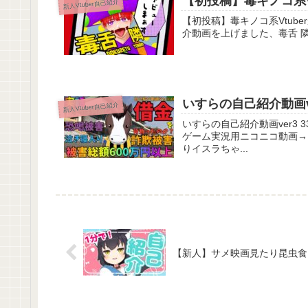
【初投稿】毒キノコ系Vt
新人Vtuber自己紹介
【初投稿】毒キノコ系Vtuberが自己紹
介動画を上げました、毒舌 隣
いすらの自己紹介動画ver
新人Vtuber自己紹介
いすらの自己紹介動画ver3 33【Vtuber】 Vtu馬erです。
ゲーム実況用ニコニコ動画→
りイスラちゃ...
【新人】サメ映画見たり昆虫食っ