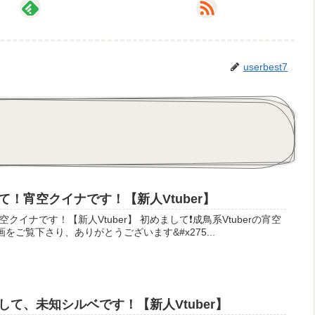
userbest7
！宵空クイナです！【新人Vtuber】
Vtuber】 初めまして❗成鳥系Vtuberの宵空
をご覧下さり、ありがとうございます&#x275...
て、未知シルベです！【新人Vtuber】