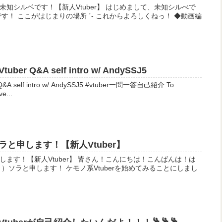
！【新人Vtuber】 はじめまして、未知シルべで
 ここがはじまりの場所 ´- これからよろしくねっ！ ◆動画編
Vtuber Q&A self intro w/ AndySSJ5
ntro w/ AndySSJ5 #vtuber一問一答自己紹介 To
e...
と申します！【新人Vtuber】
er】 皆さん！こんにちは！こんばんは！は
）ソラと申します！ ケモノ系Vtuberを始めてみることにしまし