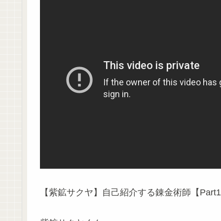
【紫鉱サクヤ】自己紹介する錬金術師【Part1】 #s