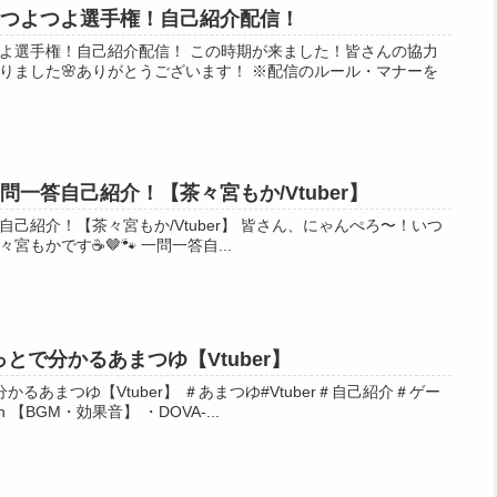
漢字つよつよ選手権！自己紹介配信！
紹介配信！ この時期が来ました！皆さんの協力
りました🌸ありがとうございます！ ※配信のルール・マナーを
一問一答自己紹介！【茶々宮もか/Vtuber】
茶々宮もか/Vtuber】 皆さん、にゃんぺろ〜！いつ
も気まぐれ自由人配信者の茶々宮もかです☕🤎🐾 一問一答自...
とで分かるあまつゆ【Vtuber】
er】 ＃あまつゆ#Vtuber＃自己紹介＃ゲー
ム実況 Youtube Twitter Twitch 【BGM・効果音】 ・DOVA-...