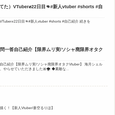
Tuber✊22日目👊#新人vtuber #shorts #自
✊22日目👊#新人vtuber #shorts #自己紹介 続きを
r一問一答自己紹介【限界ムリ実/ソシャ廃限界オタク
己紹介【限界ムリ実/ソシャ廃限界オタクVtuber】 海月シェル
様のVtuber一問一答自己紹介、やらせていただきました🎀🌪 ◆素敵な...
く！【新人Vtuber/蒼空るりほ】